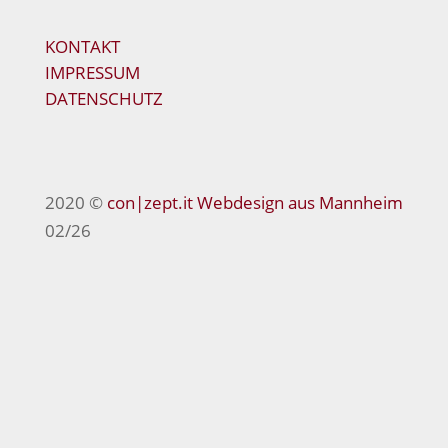
KONTAKT
IMPRESSUM
DATENSCHUTZ
2020 ©
con|zept.it
Webdesign aus Mannheim
02/26

Reisemobile Staudt GmbH
Industriestraße 24
68519 Viernheim