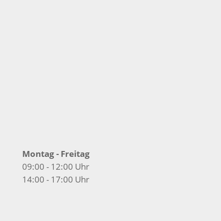

Anfahrt / Routenplaner

Telefon
+49 6204 4150

info(at)Reisemobile-Staudt.de
Montag - Freitag
09:00 - 12:00 Uhr
14:00 - 17:00 Uhr